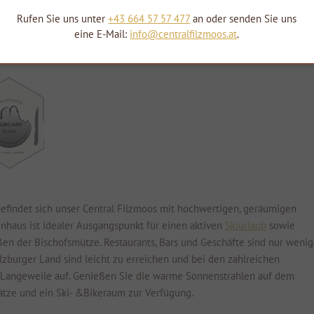
Rufen Sie uns unter
+43 664 57 57 477
an oder senden Sie uns
eine E-Mail:
info@centralfilzmoos.at
.
ste!
efindet sich unser Central Filzmoos mit hochwertigen, geräumigen
enhaus ist idealer Ausgangspunkt für einen aktiven
Skiurlaub
sowie
en der Bischofsmütze. Restaurants, Bars und Geschäfte sind nur weni
zburger Land sind leicht zu erreichen und bei den zahlreichen
Langeweile auf. Genießen Sie die warme Sonnenstrahlen auf dem
lätze und ein Ski- &Bikeraum zur Verfügung.