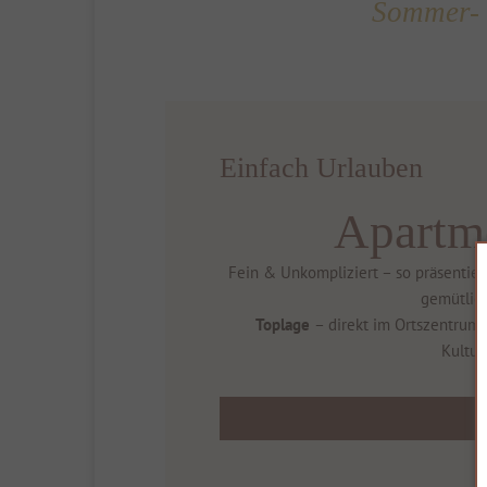
Sommer- 
Einfach Urlauben
Apartme
Fein & Unkompliziert – so präsentier
gemütlic
Toplage
– direkt im Ortszentrum.
Kultur