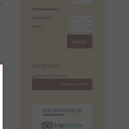
n
Ferienwohnung
1
Erwachsene
Kinder
weiter
WEBCAMS
Webcams öffnen