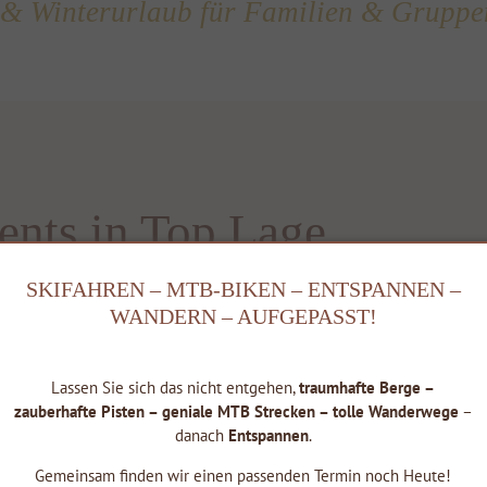
& Winterurlaub für Familien & Gruppe
nts in Top Lage
t sich unser
Apartmenthaus „CENTRAL FILZMOOS“
mit schönen
SKIFAHREN – MTB-BIKEN – ENTSPANNEN –
hen Ferienwohnungen in Filzmoos.
WANDERN – AUFGEPASST!
 Der ideale Ausgangspunkt für Ihren Ski- , MTB- , Wander- &
ulaub in den Salzburger Bergen.
Lassen Sie sich das nicht entgehen,
traumhafte Berge –
zauberhafte Pisten – geniale MTB Strecken – tolle Wanderwege
–
INFO FILZMOOS CARD´s
danach
Entspannen
.
Gemeinsam finden wir einen passenden Termin noch Heute!