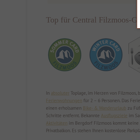
Top für Central Filzmoos-Gä
In
absoluter
Toplage, im Herzen von Filzmoos, b
Ferienwohnungen
für 2 – 6 Personen. Das Feri
einen erholsamen
Bike- & Wanderurlaub
zu Füß
Schritte entfernt. Bekannte
Ausflugsziele
im Sal
Aktivitäten
im Bergdorf Filzmoos kommt keine 
Privatbalkon. Es stehen Ihnen kostenlose Parkp