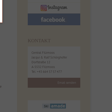
KONTAKT
Central Filzmoos
Jacqui & Ralf Schörghofer
Dorfstraße 12
A-5532 Filzmoos
Tel. +43 664 57 57 477
Email senden
ge