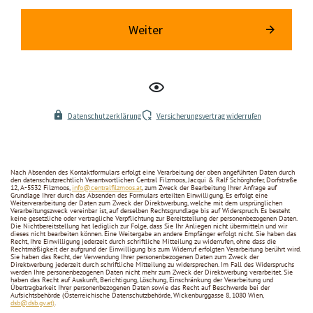
Nach Absenden des Kontaktformulars erfolgt eine Verarbeitung der oben angeführten Daten durch
den datenschutzrechtlich Verantwortlichen Central Filzmoos, Jacqui & Ralf Schörghofer, Dorfstraße
12, A-5532 Filzmoos,
info@centralfilzmoos.at
, zum Zweck der Bearbeitung Ihrer Anfrage auf
Grundlage Ihrer durch das Absenden des Formulars erteilten Einwilligung. Es erfolgt eine
Weiterverarbeitung der Daten zum Zweck der Direktwerbung, welche mit dem ursprünglichen
Verarbeitungszweck vereinbar ist, auf derselben Rec­htsgrundlage bis auf Widerspruch. Es besteht
keine gesetzliche oder vertragliche Verpflichtung zur Bereitstellung der personenbezogenen Daten.
Die Nichtbereitstellung hat lediglich zur Folge, dass Sie Ihr Anliegen nicht übermitteln und wir
dieses nicht bearbeiten können. Eine Weitergabe an andere Empfänger erfolgt nicht. Sie haben das
Recht, Ihre Einwilligung jederzeit durch schriftliche Mitteilung zu widerrufen, ohne dass die
Rechtmäßigkeit der aufgrund der Einwilligung bis zum Widerruf erfolgten Verarbeitung berührt wird.
Sie haben das Recht, der Verwendung Ihrer personenbezogenen Daten zum Zweck der
Direktwerbung jederzeit durch schriftliche Mitteilung zu widersprechen. Im Fall des Widerspruchs
werden Ihre personenbezogenen Daten nicht mehr zum Zweck der Direktwerbung verarbeitet. Sie
haben das Recht auf Auskunft, Berichtigung, Löschung, Einschränkung der Verarbeitung und
Übertragbarkeit Ihrer personenbezogenen Daten sowie das Recht auf Beschwerde bei der
Aufsichtsbehörde (Österreichische Datenschutzbehörde, Wickenburggasse 8, 1080 Wien,
dsb@dsb.gv.at)
.