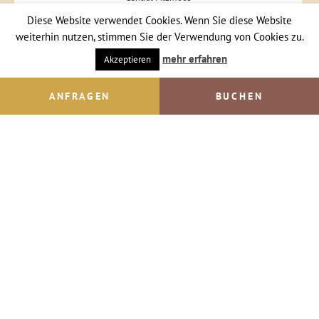
Jacqui & Ralf Schörghofer
Diese Website verwendet Cookies. Wenn Sie diese Website
Dorfstraße 12
weiterhin nutzen, stimmen Sie der Verwendung von Cookies zu.
A-5532 Filzmoos
Tel. +43 664 57 57 477
mehr erfahren
Akzeptieren
Email senden
ANFRAGEN
BUCHEN