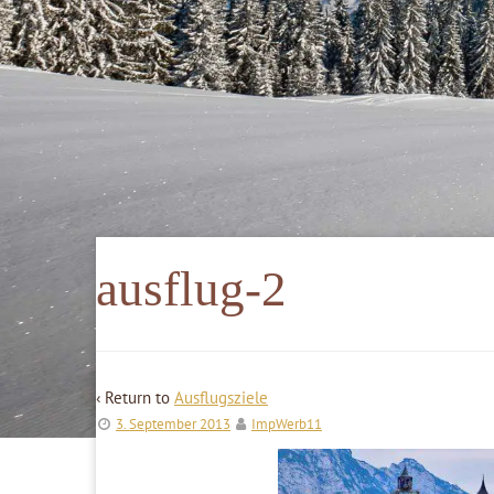
ausflug-2
‹ Return to
Ausflugsziele
3. September 2013
ImpWerb11