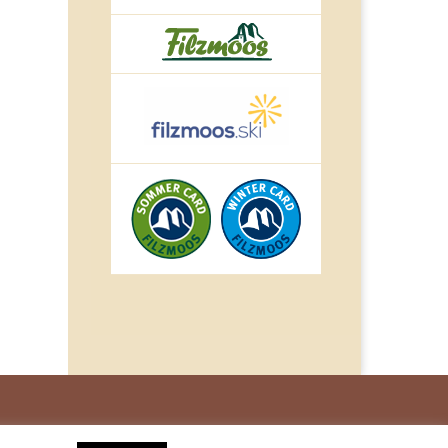
© IMPULS Werbeagentur