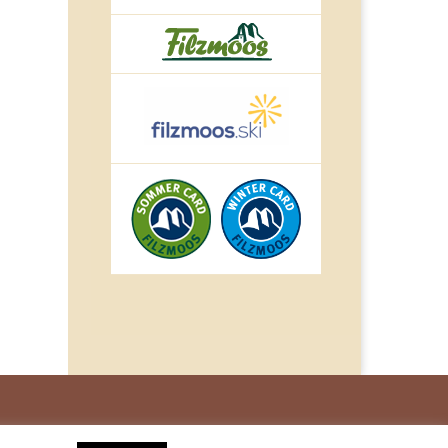
© IMPULS Werbeagentur