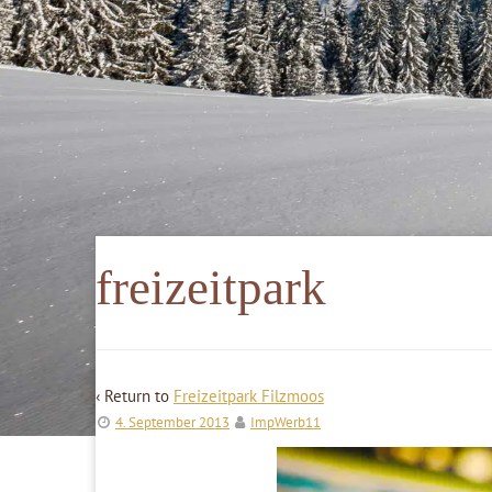
freizeitpark
‹ Return to
Freizeitpark Filzmoos
4. September 2013
ImpWerb11