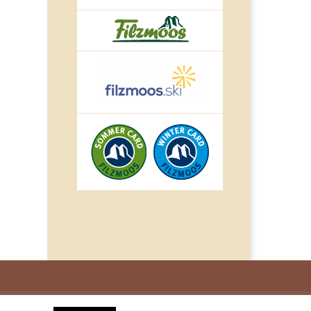
© IMPULS Werbeagentur