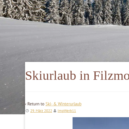
Skiurlaub in Filzm
‹ Return to
Ski- & Winterurlaub
29. März 2022
ImpWerb11