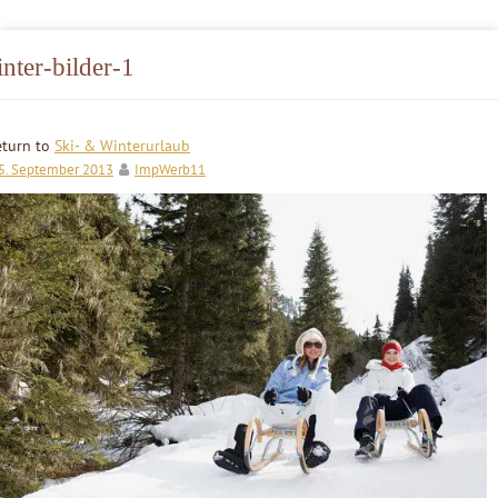
nter-bilder-1
eturn to
Ski- & Winterurlaub
5. September 2013
ImpWerb11