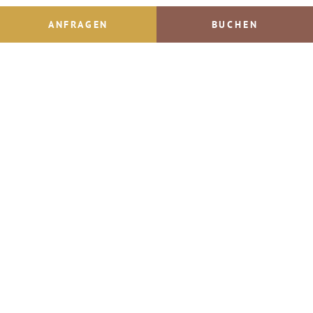
ANFRAGEN
BUCHEN
Inhaltsverzeichnis
Impressum
© IMPULS Werbeagentur