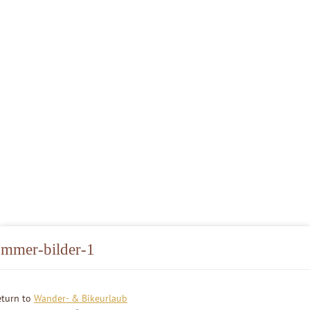
ommer-bilder-1
eturn to
Wander- & Bikeurlaub