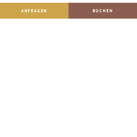
ANFRAGEN
BUCHEN
Inhaltsverzeichnis
Impressum
© IMPULS Werbeagentur