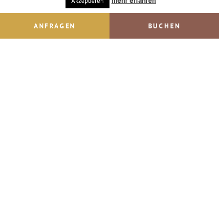
mehr erfahren
Akzeptieren
ANFRAGEN
BUCHEN
Inhaltsverzeichnis
Impressum
© IMPULS Werbeagentur