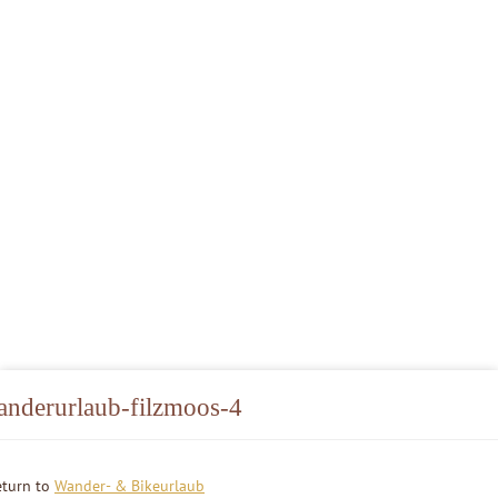
anderurlaub-filzmoos-4
eturn to
Wander- & Bikeurlaub