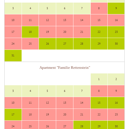
3
4
5
6
7
8
9
10
11
12
13
14
15
16
17
18
19
20
21
22
23
24
25
26
27
28
29
30
31
Apartment "Familie Rettenstein"
1
2
3
4
5
6
7
8
9
10
11
12
13
14
15
16
17
18
19
20
21
22
23
24
25
26
27
28
29
30