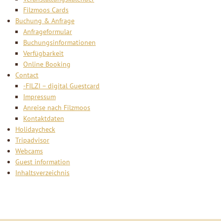
Filzmoos Cards
Buchung & Anfrage
Anfrageformular
Buchungsinformationen
Verfügbarkeit
Online Booking
Contact
-FILZI – digital Guestcard
Impressum
Anreise nach Filzmoos
Kontaktdaten
Holidaycheck
Tripadvisor
Webcams
Guest information
Inhaltsverzeichnis