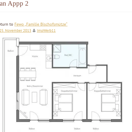
lan Appp 2
eturn to
Fewo „Familie Bischofsmütze“
25. November 2013
ImpWerb11