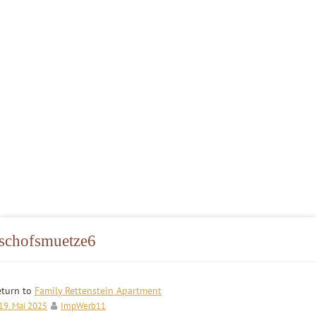
ischofsmuetze6
eturn to
Family Rettenstein Apartment
19. Mai 2025
ImpWerb11