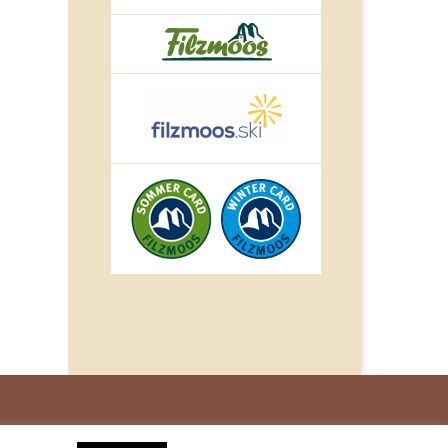
© IMPULS Werbeagentur