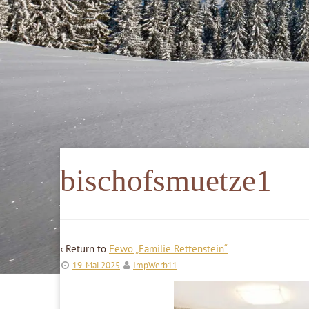
bischofsmuetze1
‹ Return to
Fewo „Familie Rettenstein“
19. Mai 2025
ImpWerb11