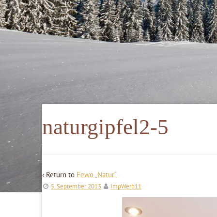
naturgipfel2-5
‹ Return to
Fewo „Natur“
5. September 2013
ImpWerb11