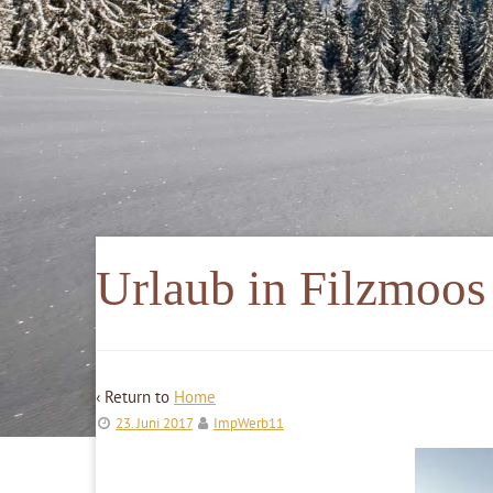
Urlaub in Filzmoos
‹ Return to
Home
23. Juni 2017
ImpWerb11