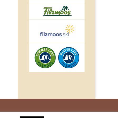
© IMPULS Werbeagentur