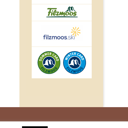
© IMPULS Werbeagentur