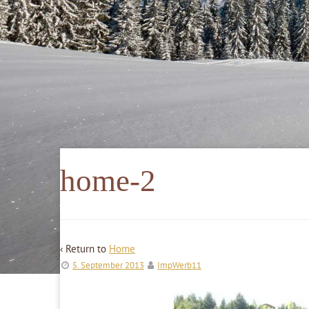
home-2
‹ Return to
Home
5. September 2013
ImpWerb11