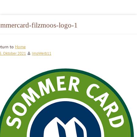
ommercard-filzmoos-logo-1
eturn to
Home
5. Oktober 2021
ImpWerb11