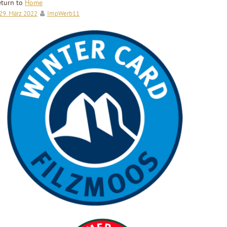
eturn to
Home
29. März 2022
ImpWerb11