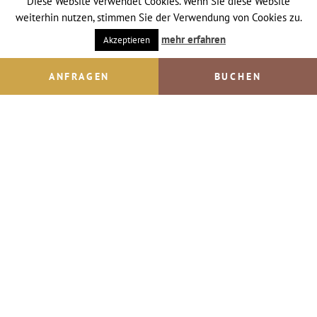
Diese Website verwendet Cookies. Wenn Sie diese Website
weiterhin nutzen, stimmen Sie der Verwendung von Cookies zu.
mehr erfahren
Akzeptieren
ANFRAGEN
BUCHEN
Inhaltsverzeichnis
Impressum
© IMPULS Werbeagentur