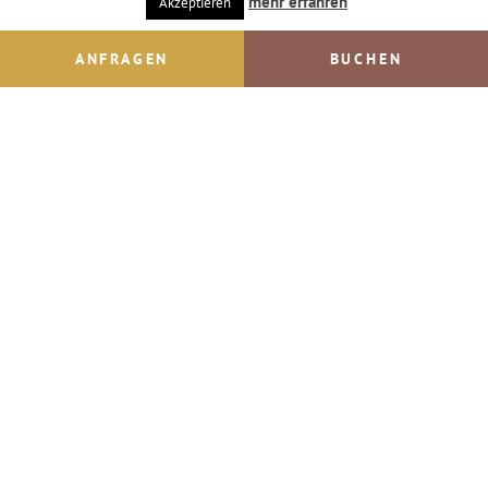
mehr erfahren
Akzeptieren
ANFRAGEN
BUCHEN
Inhaltsverzeichnis
Impressum
© IMPULS Werbeagentur