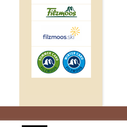
© IMPULS Werbeagentur