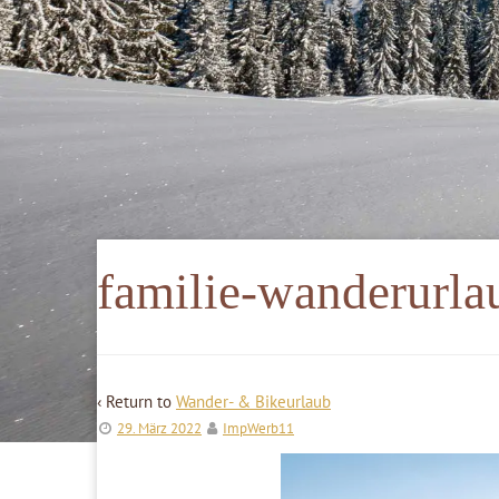
familie-wanderurla
‹ Return to
Wander- & Bikeurlaub
29. März 2022
ImpWerb11