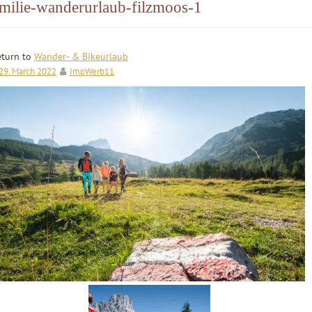
milie-wanderurlaub-filzmoos-1
eturn to
Wander- & Bikeurlaub
29. March 2022
ImpWerb11