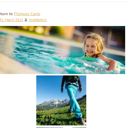
eturn to
Filzmoos Cards
31. March 2022
ImpWerb11