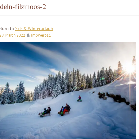
deln-filzmoos-2
eturn to
Ski- & Winterurlaub
29. March 2022
ImpWerb11