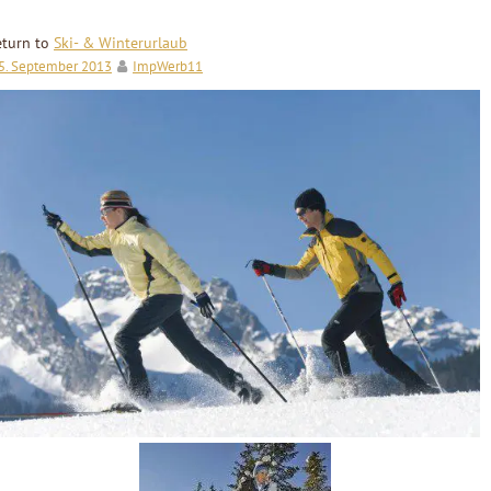
eturn to
Ski- & Winterurlaub
5. September 2013
ImpWerb11