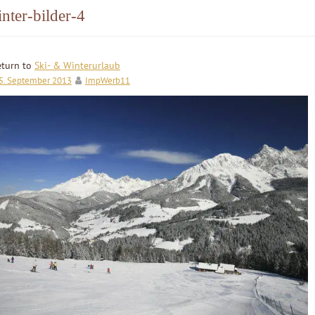
nter-bilder-4
eturn to
Ski- & Winterurlaub
5. September 2013
ImpWerb11